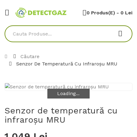
0 Produs(e) - 0 Lei
Căutare
Senzor De Temperatură Cu Infraroșu MRU
Loading...
Loading...
Senzor de temperatură cu
infraroșu MRU
1.049 Lei