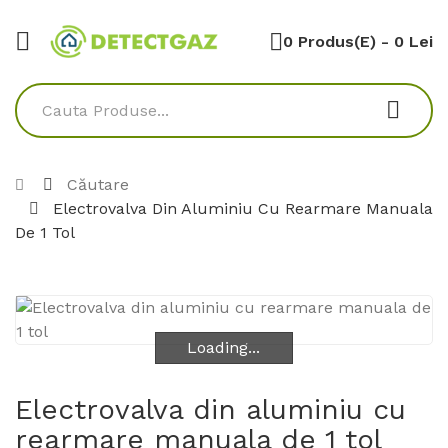
0 Produs(e) - 0 Lei
Căutare
Electrovalva Din Aluminiu Cu Rearmare Manuala
De 1 Tol
Loading...
Loading...
Electrovalva din aluminiu cu
rearmare manuala de 1 tol