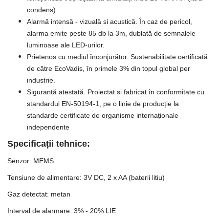
condens).
Alarmă intensă - vizuală si acustică. În caz de pericol,
alarma emite peste 85 db la 3m, dublată de semnalele
luminoase ale LED-urilor.
Prietenos cu mediul înconjurător. Sustenabilitate certificată
de către EcoVadis, în primele 3% din topul global per
industrie.
Siguranță atestată. Proiectat si fabricat în conformitate cu
standardul EN-50194-1, pe o linie de producție la
standarde certificate de organisme internaționale
independente
Specificații tehnice:
Senzor: MEMS
Tensiune de alimentare: 3V DC, 2 x AA (baterii litiu)
Gaz detectat: metan
Interval de alarmare: 3% - 20% LIE