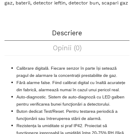
gaz
,
baterii
,
detector ieftin
,
detector bun
,
scapari gaz
Descriere
Opinii (0)
Calibrare digitală. Fiecare senzor în parte își setează
pragul de alarmare la concentrații prestabilite de gaz.
Fără alarme false. Fiind calibrat digital cu înaltă acuratețe
din fabrică, alarmează numai în cazul unui pericol real.
Auto-diagnostic. Sistem de auto-diagnoză cu LED galben
pentru verificarea bunei funcţionări a detectorului.
Buton dedicat Test/Reset. Pentru testarea periodică a
funcţionării sau întreruperea stării de alarmă.
Rezistența la umiditate si praf IP42. Proiectat să
funcționeze ireproșabil la umidități între 20-75% RH (fără