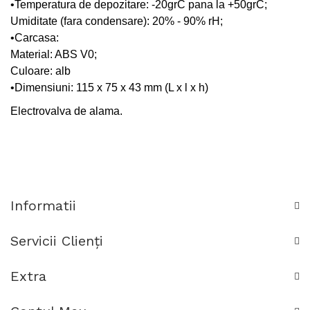
•Temperatura de depozitare: -20grC pana la +50grC;
Umiditate (fara condensare): 20% - 90% rH;
•Carcasa:
Material: ABS V0;
Culoare: alb
•Dimensiuni: 115 x 75 x 43 mm (L x l x h)
Electrovalva de alama.
Informatii
Servicii Clienţi
Extra