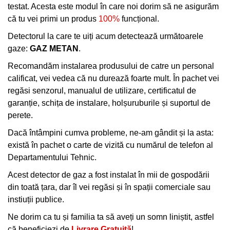
testat. Acesta este modul în care noi dorim să ne asigurăm
că tu vei primi un produs
100%
funcțional.
Detectorul la care te uiți acum detectează următoarele
gaze:
GAZ METAN
.
Recomandăm instalarea produsului de catre un personal
calificat, vei vedea că nu durează foarte mult. În pachet vei
regăsi senzorul, manualul de utilizare, certificatul de
garanție, schița de instalare, holșuruburile și suportul de
perete.
Dacă întâmpini cumva probleme, ne-am gândit și la asta:
există în pachet o carte de vizită cu numărul de telefon al
Departamentului Tehnic.
Acest detector de gaz a fost instalat în mii de gospodării
din toată țara, dar îl vei regăsi și în spații comerciale sau
instiuții publice.
Ne dorim ca tu și familia ta să aveți un somn liniștit, astfel
că beneficiezi de
Livrare Gratuită
!