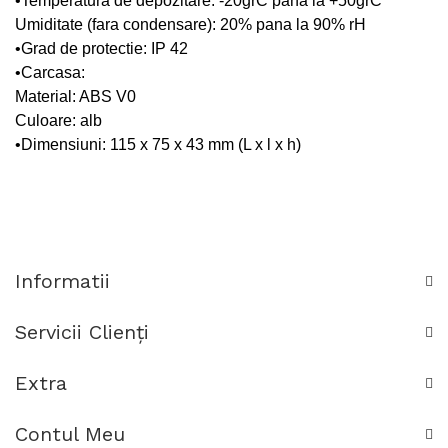
•Temperatura de depozitare: -20grC pana la +50grC
Umiditate (fara condensare): 20% pana la 90% rH
•Grad de protectie: IP 42
•Carcasa:
Material: ABS V0
Culoare: alb
•Dimensiuni: 115 x 75 x 43 mm (L x l x h)
Informatii
Servicii Clienţi
Extra
Contul Meu