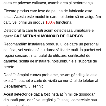
ceea ce privește calitatea, asamblarea și performanța.
Fiecare produs care iese de pe lina de fabricație este
testat. Acesta este modul în care noi dorim să ne asigurăm
că tu vei primi un produs
100%
funcțional.
Detectorul la care te uiți acum detectează următoarele
gaze:
GAZ METAN și MONOXID DE CARBON
.
Recomandăm instalarea produsului de catre un personal
calificat, vei vedea că nu durează foarte mult. În pachet vei
regăsi senzorul, manualul de utilizare, certificatul de
garanție, schița de instalare, holșuruburile și suportul de
perete.
Dacă întâmpini cumva probleme, ne-am gândit și la asta:
există în pachet o carte de vizită cu numărul de telefon al
Departamentului Tehnic.
Acest detector de gaz a fost instalat în mii de gospodării
din toată țara, dar îl vei regăsi și în spații comerciale sau
instiuții publice.