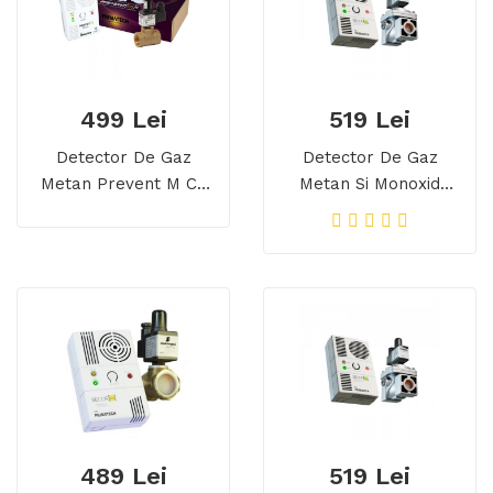
499 Lei
519 Lei
Detector De Gaz
Detector De Gaz
Metan Prevent M Cu
Metan Si Monoxid
Electrovalva De Alama
Secor D Cu
3/4, Echipament
Electrovalva De Alama
Complet, Transport
1/2, Detector Dual, 5
Gratuit
Ani Durata De Viata
489 Lei
519 Lei