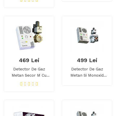
Gratuit
Detector Dual,
Transport Gratuit
469 Lei
499 Lei
Detector De Gaz
Detector De Gaz
Metan Secor M Cu
Metan Si Monoxid
Electrovalva De Alama
Secor D Cu
3/4, Echipament
Electrovalva De Alama
Complet, Transport
3/4, 5 Ani Durata De
Gratuit
Viata, Transport
Gratuit