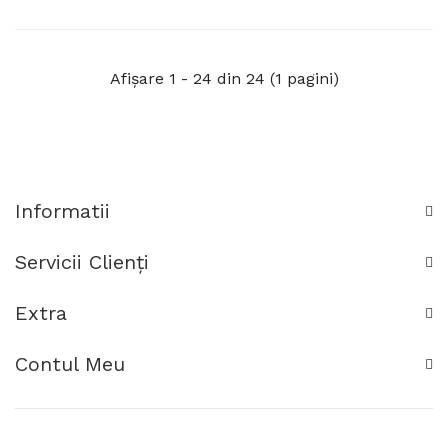
Electrovalva De 1, 10
1tol, 10 Ani Durata De
Ani Durata De Viata,
Viata, Transport
Detector Dual
Gratuit
Afişare 1 - 24 din 24 (1 pagini)
Informatii
Servicii Clienţi
Extra
Contul Meu