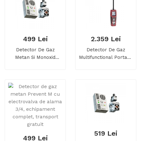
499 Lei
2.359 Lei
Detector De Gaz
Detector De Gaz
Metan Si Monoxid
Multifunctional Portabil
Secor D Cu
MRU 400GD,
Electrovalva De Alama
Acumulator LiIon,
3/4, 5 Ani Durata De
Greutate 230 Grame
Viata, Transport
Gratuit
519 Lei
499 Lei