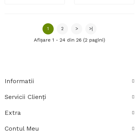
Electrovalva De 3/4, 5
Echipament Complet,
Ani Durata De Viata,
Transport
Echipament Complet
Gratuit(Prefer Plus)
1
2
>
>|
Afişare 1 - 24 din 26 (2 pagini)
Informatii
Servicii Clienţi
Extra
Contul Meu