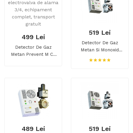
519 Lei
499 Lei
Detector De Gaz
Detector De Gaz
Metan Si Monoxid
Metan Prevent M Cu
Secor D Cu
Electrovalva De Alama
Electrovalva De Alama
3/4, Echipament
1/2, Detector Dual, 5
Complet, Transport
Ani Durata De Viata
Gratuit
489 Lei
519 Lei