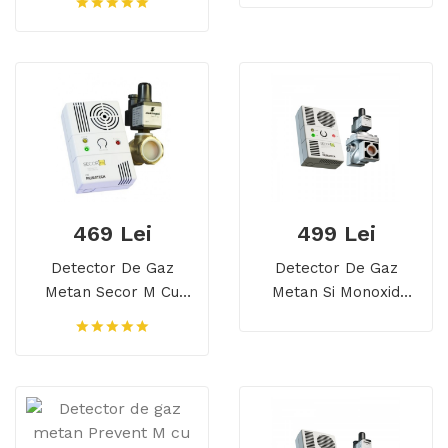
Gratuit
Detector Dual,
Transport Gratuit
469 Lei
499 Lei
Detector De Gaz
Detector De Gaz
Metan Secor M Cu
Metan Si Monoxid
Electrovalva De Alama
Secor D Cu
3/4, Echipament
Electrovalva De Alama
Complet, Transport
3/4, 5 Ani Durata De
Gratuit
Viata, Transport
Gratuit