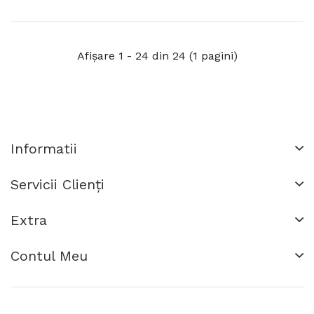
Electrovalva De 1, 10
1tol, 10 Ani Durata De
Ani Durata De Viata,
Viata, Transport
Detector Dual
Gratuit
Afişare 1 - 24 din 24 (1 pagini)
Informatii
Servicii Clienţi
Extra
Contul Meu