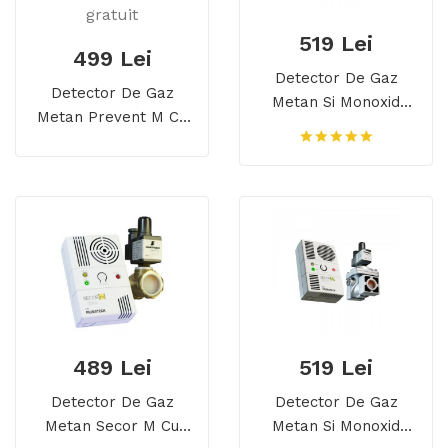
519 Lei
499 Lei
Detector De Gaz
Detector De Gaz
Metan Si Monoxid
Metan Prevent M Cu
Secor D Cu
Electrovalva De Alama
Electrovalva De Alama
3/4, Echipament
1/2, Detector Dual, 5
Complet, Transport
Ani Durata De Viata
Gratuit
489 Lei
519 Lei
Detector De Gaz
Detector De Gaz
Metan Secor M Cu
Metan Si Monoxid