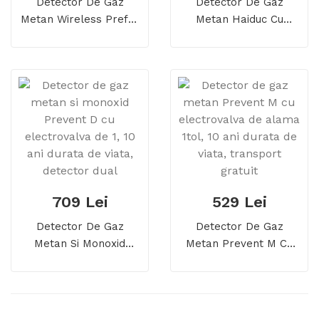
Detector De Gaz
Detector De Gaz
Metan Wireless Prefer
Metan Haiduc Cu
AirMesh Cu
Eletrovalva De 3/4,
Electrovalva De 3/4, 5
Echipament Complet,
Ani Durata De Viata,
Transport
Echipament Complet
Gratuit(Prefer Plus)
709 Lei
529 Lei
Detector De Gaz
Detector De Gaz
Metan Si Monoxid
Metan Prevent M Cu
Prevent D Cu
Electrovalva De Alama
Electrovalva De 1, 10
1tol, 10 Ani Durata De
Ani Durata De Viata,
Viata, Transport
Detector Dual
Gratuit