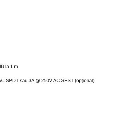
dB la 1 m
 AC SPDT sau 3A @ 250V AC SPST (opțional)