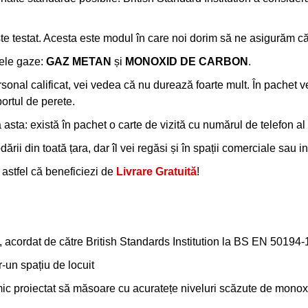
ste testat. Acesta este modul în care noi dorim să ne asigurăm c
rele gaze:
GAZ METAN
și
MONOXID DE CARBON
.
al calificat, vei vedea că nu durează foarte mult. În pachet vei 
portul de perete.
sta: există în pachet o carte de vizită cu numărul de telefon a
rii din toată țara, dar îl vei regăsi și în spații comerciale sau ins
, astfel că beneficiezi de
Livrare Gratuită
!
rk, acordat de către British Standards Institution la BS EN 501
r-un spațiu de locuit
ic proiectat să măsoare cu acuratețe niveluri scăzute de mono