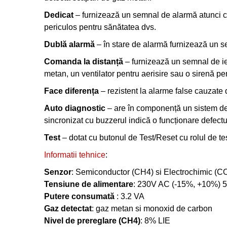
Dedicat
– furnizează un semnal de alarmă atunci c
periculos pentru sănătatea dvs.
Dublă alarmă
– în stare de alarmă furnizează un s
Comanda la distanță
– furnizează un semnal de ieș
metan, un ventilator pentru aerisire sau o sirenă pen
Face diferența
– rezistent la alarme false cauzate 
Auto diagnostic
– are în componență un sistem de 
sincronizat cu buzzerul indică o funcționare defect
Test
– dotat cu butonul de Test/Reset cu rolul de tes
Informatii tehnice
:
Senzor
: Semiconductor (CH4) si Electrochimic (C
Tensiune de alimentare
: 230V AC (-15%, +10%) 
Putere consumată
: 3.2 VA
Gaz detectat
: gaz metan si monoxid de carbon
Nivel de prereglare (CH4)
: 8% LIE