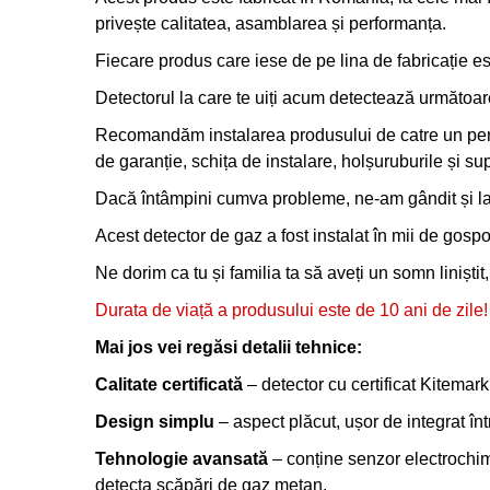
privește calitatea, asamblarea și performanța.
Fiecare produs care iese de pe lina de fabricație e
Detectorul la care te uiți acum detectează următoa
Recomandăm instalarea produsului de catre un person
de garanție, schița de instalare, holșuruburile și su
Dacă întâmpini cumva probleme, ne-am gândit și la a
Acest detector de gaz a fost instalat în mii de gospodă
Ne dorim ca tu și familia ta să aveți un somn liniștit
Durata de viață a produsului este de 10 ani de zile!
Mai jos vei regăsi detalii tehnice:
Calitate certificată
– detector cu certificat Kitema
Design simplu
– aspect plăcut, ușor de integrat înt
Tehnologie avansată
– conține senzor electrochim
detecta scăpări de gaz metan.