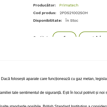
Producător:
Primatech
Cod produs:
2PDS21002SOH
Disponibilitate:
În Stoc
Adaug
Cantitate
Etichete:
detector
,
gaz metan
,
monoxi
nță? Dacă folosești aparate care funcționează cu gaz metan, legis
familiei tale sentimentul de siguranță. Ești în locul potrivit și noi 
nalte standarde posibile. British Standard Institution a conside