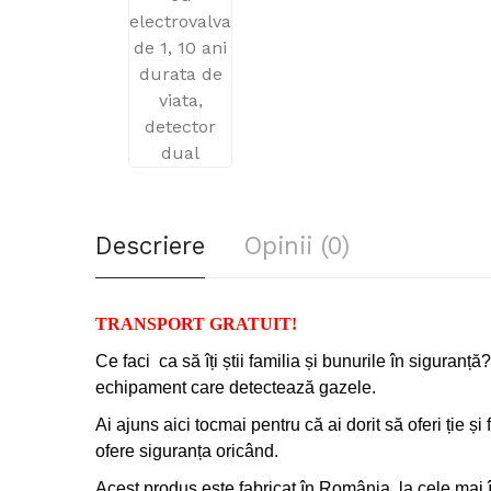
Descriere
Opinii (0)
TRANSPORT GRATUIT!
Ce faci
ca să îți știi familia și bunurile în sigura
echipament care detectează gazele.
Ai ajuns aici tocmai pentru că ai dorit să oferi ție și 
ofere siguranța oricând.
Acest produs este fabricat în România, la cele mai î