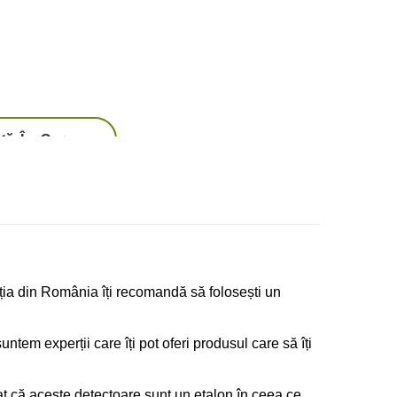
ă În Coş
d de carbon
lația din România îți recomandă să folosești un
suntem experții care îți pot oferi produsul care să îți
rat că aceste detectoare sunt un etalon în ceea ce