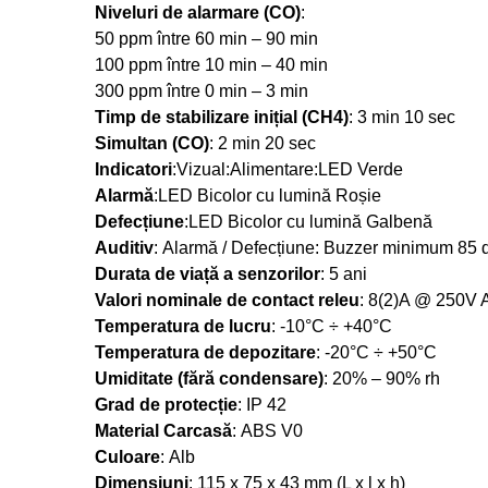
Niveluri de alarmare (CO)
:
50 ppm între 60 min – 90 min
100 ppm între 10 min – 40 min
300 ppm între 0 min – 3 min
Timp de stabilizare inițial (CH4)
: 3 min 10 sec
Simultan (CO)
: 2 min 20 sec
Indicatori
:Vizual:Alimentare:LED Verde
Alarmă
:LED Bicolor cu lumină Roșie
Defecțiune
:LED Bicolor cu lumină Galbenă
Auditiv
: Alarmă / Defecțiune: Buzzer minimum 85 
Durata de viață a senzorilor
: 5 ani
Valori nominale de contact releu
: 8(2)A @ 250V
Temperatura de lucru
: -10°C ÷ +40°C
Temperatura de depozitare
: -20°C ÷ +50°C
Umiditate (fără condensare)
: 20% – 90% rh
Grad de protecție
: IP 42
Material Carcasă
: ABS V0
Culoare
: Alb
Dimensiuni
: 115 x 75 x 43 mm (L x l x h)