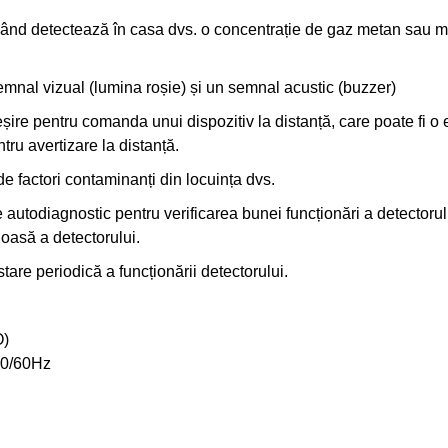
ând detectează în casa dvs. o concentrație de gaz metan sau m
emnal vizual (lumina roșie) și un semnal acustic (buzzer)
ire pentru comanda unui dispozitiv la distanță, care poate fi o 
tru avertizare la distanță.
de factori contaminanți din locuința dvs.
autodiagnostic pentru verificarea bunei funcționări a detectoru
uoasă a detectorului.
tare periodică a funcționării detectorului.
O)
50/60Hz