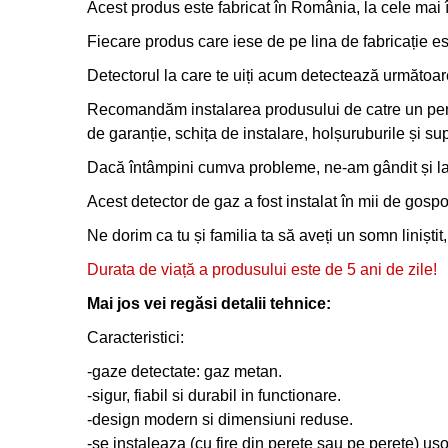
Acest produs este fabricat în România, la cele mai 
Fiecare produs care iese de pe lina de fabricație e
Detectorul la care te uiți acum detectează următoa
Recomandăm instalarea produsului de catre un person
de garanție, schița de instalare, holșuruburile și su
Dacă întâmpini cumva probleme, ne-am gândit și la a
Acest detector de gaz a fost instalat în mii de gospodă
Ne dorim ca tu și familia ta să aveți un somn liniștit
Durata de viață a produsului este de 5 ani de zile!
Mai jos vei regăsi detalii tehnice:
Caracteristici:
-gaze detectate: gaz metan.
-sigur, fiabil si durabil in functionare.
-design modern si dimensiuni reduse.
-se instaleaza (cu fire din perete sau pe perete) us