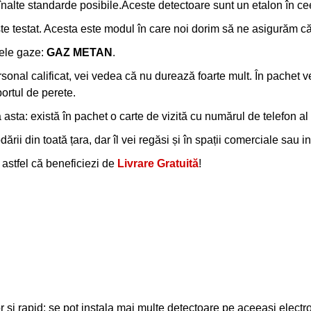
înalte standarde posibile.Aceste detectoare sunt un etalon în ce
ste testat. Acesta este modul în care noi dorim să ne asigurăm c
rele gaze:
GAZ METAN
.
al calificat, vei vedea că nu durează foarte mult. În pachet vei 
portul de perete.
sta: există în pachet o carte de vizită cu numărul de telefon a
rii din toată țara, dar îl vei regăsi și în spații comerciale sau ins
, astfel că beneficiezi de
Livrare Gratuită
!
or si rapid; se pot instala mai multe detectoare pe aceeasi electr