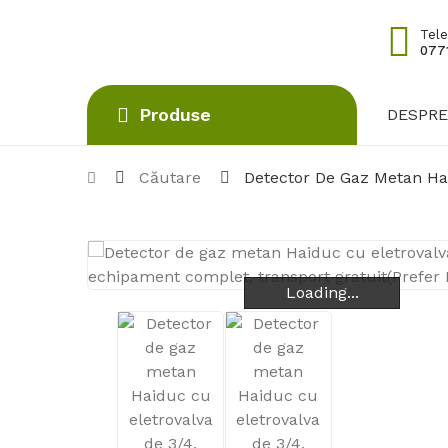
Tele
0771
Produse
DESPRE
Căutare
Detector De Gaz Metan Hai
Loading...
Loading...
Loading...