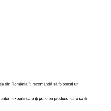
ă În Coş
lația din România îți recomandă să folosești un
suntem experții care îți pot oferi produsul care să îți