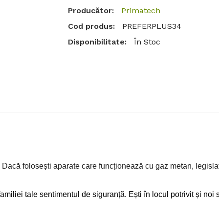
Producător:
Primatech
Cod produs:
PREFERPLUS34
Disponibilitate:
În Stoc
Adaug
Cantitate
Etichete:
detector
,
gaz metan
nță? Dacă folosești aparate care funcționează cu gaz metan, legis
familiei tale sentimentul de siguranță. Ești în locul potrivit și noi 