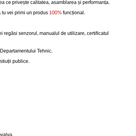
ea ce privește calitatea, asamblarea și performanța.
ă tu vei primi un produs
100%
funcțional.
regăsi senzorul, manualul de utilizare, certificatul
l Departamentului Tehnic.
tiuții publice.
ovalva.