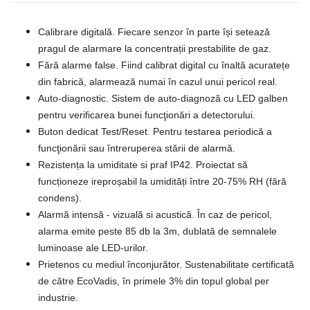
Calibrare digitală. Fiecare senzor în parte își setează
pragul de alarmare la concentrații prestabilite de gaz.
Fără alarme false. Fiind calibrat digital cu înaltă acuratețe
din fabrică, alarmează numai în cazul unui pericol real.
Auto-diagnostic. Sistem de auto-diagnoză cu LED galben
pentru verificarea bunei funcţionări a detectorului.
Buton dedicat Test/Reset. Pentru testarea periodică a
funcţionării sau întreruperea stării de alarmă.
Rezistența la umiditate si praf IP42. Proiectat să
funcționeze ireproșabil la umidități între 20-75% RH (fără
condens).
Alarmă intensă - vizuală si acustică. În caz de pericol,
alarma emite peste 85 db la 3m, dublată de semnalele
luminoase ale LED-urilor.
Prietenos cu mediul înconjurător. Sustenabilitate certificată
de către EcoVadis, în primele 3% din topul global per
industrie.