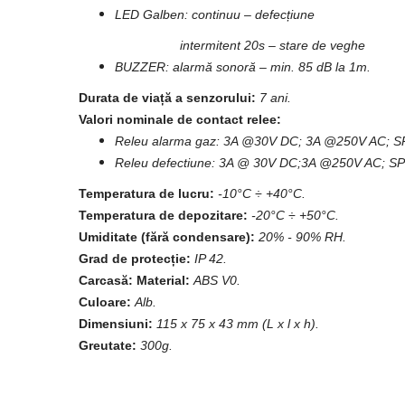
LED Galben: continuu – defecțiune
intermitent 20s – stare de veghe
BUZZER: alarmă sonoră – min. 85 dB la 1m.
Durata de viață a senzorului:
7 ani.
Valori nominale de contact relee:
Releu alarma gaz: 3A @30V DC; 3A @250V AC; 
Releu defectiune: 3A @ 30V DC;3A @250V AC; S
Temperatura de lucru:
-10°C ÷ +40°C.
Temperatura de depozitare:
-20°C ÷ +50°C.
Umiditate (fără condensare):
20% - 90% RH.
Grad de protecție:
IP 42.
Carcasă: Material:
ABS V0.
Culoare:
Alb.
Dimensiuni:
115 x 75 x 43 mm (L x l x h).
Greutate:
300g.