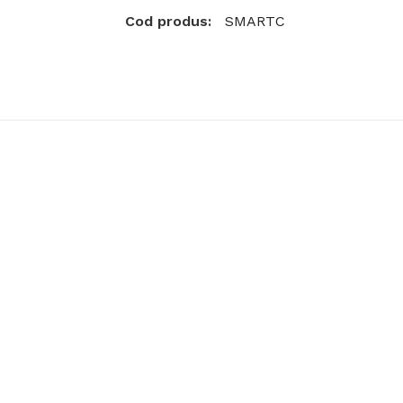
Cod produs:
SMARTC
Disponibilitate:
În Stoc
Adaug
Cantitate
Etichete:
detector monoxid
,
primatec
detector de monoxid
,
detector ieftin