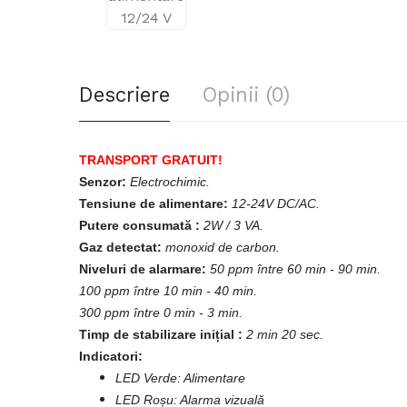
Descriere
Opinii (0)
TRANSPORT GRATUIT!
Senzor:
Electrochimic.
Tensiune de alimentare:
12-24V DC/AC.
Putere consumată :
2W / 3 VA.
Gaz detectat:
monoxid de carbon.
Niveluri de alarmare:
50 ppm între 60 min - 90 min.
100 ppm între 10 min - 40 min.
300 ppm între 0 min - 3 min.
Timp de stabilizare inițial :
2 min 20 sec.
Indicatori:
LED Verde: Alimentare
LED Roșu: Alarma vizuală