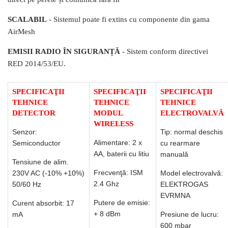
SCALABIL
- Sistemul poate fi extins cu componente din gama
AirMesh
EMISII RADIO ÎN SIGURANȚĂ
- Sistem conform directivei
RED 2014/53/EU.
SPECIFICAŢII
SPECIFICAŢII
SPECIFICAŢII
TEHNICE
TEHNICE
TEHNICE
DETECTOR
MODUL
ELECTROVALVĂ
WIRELESS
Senzor:
Tip: normal deschis
Alimentare: 2 x
Semiconductor
cu rearmare
AA, baterii cu litiu
manuală
Tensiune de alim.
Frecvenţă: ISM
230V AC (-10% +10%)
Model electrovalvă:
2.4 Ghz
50/60 Hz
ELEKTROGAS
EVRMNA
Putere de emisie:
Curent absorbit: 17
+ 8 dBm
mA
Presiune de lucru:
600 mbar