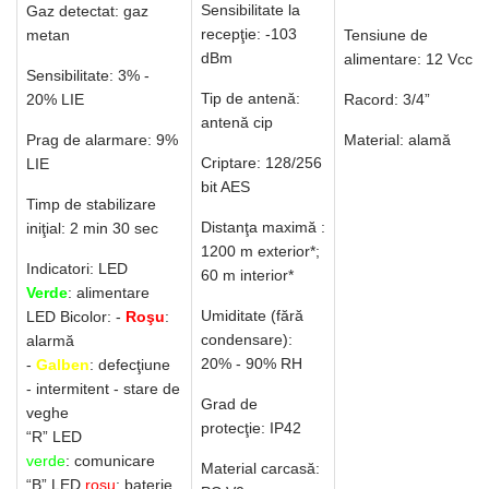
Sensibilitate la
Gaz detectat: gaz
recepţie: -103
metan
Tensiune de
dBm
alimentare: 12 Vcc
Sensibilitate: 3% -
Tip de antenă:
20% LIE
Racord: 3/4”
antenă cip
Prag de alarmare: 9%
Material: alamă
Criptare: 128/256
LIE
bit AES
Timp de stabilizare
Distanţa maximă :
iniţial: 2 min 30 sec
1200 m exterior*;
Indicatori:
LED
60 m interior*
Verde
:
alimentare
Umiditate (fără
LED Bicolor:
-
Roşu
:
condensare):
alarmă
20% - 90% RH
-
Galben
: defecţiune
- intermitent - stare de
Grad de
veghe
protecţie: IP42
“R” LED
verde
:
comunicare
Material carcasă:
“B” LED
roşu
:
baterie