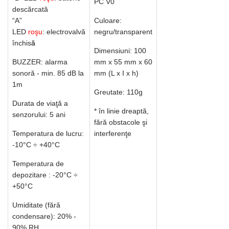
PC V0
descărcată
“A”
Culoare:
LED
roşu
:
electrovalvă
negru/transparent
închis
ă
Dimensiuni: 100
BUZZER: alarma
mm x 55 mm x 60
sonoră - min. 85 dB la
mm (L x I x h)
1m
Greutate: 110g
Durata de viaţă a
* în linie dreaptă,
senzorului: 5 ani
fără obstacole şi
Temperatura de lucru:
interferenţe
-10°C ÷ +40°C
Temperatura de
depozitare : -20°C ÷
+50°C
Umiditate (fără
condensare): 20% -
90% RH