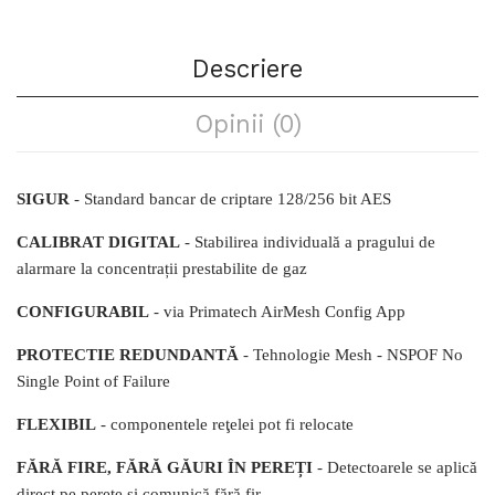
Descriere
Opinii (0)
SIGUR
- Standard bancar de criptare 128/256 bit AES
CALIBRAT DIGITAL
- Stabilirea individuală a pragului de
alarmare la concentrații prestabilite de gaz
CONFIGURABIL
- via Primatech AirMesh Config App
PROTECTIE REDUNDANTĂ
- Tehnologie Mesh - NSPOF No
Single Point of Failure
FLEXIBIL
- componentele reţelei pot fi relocate
FĂRĂ FIRE, FĂRĂ GĂURI ÎN PEREȚI
- Detectoarele se aplică
direct pe perete și comunică fără fir