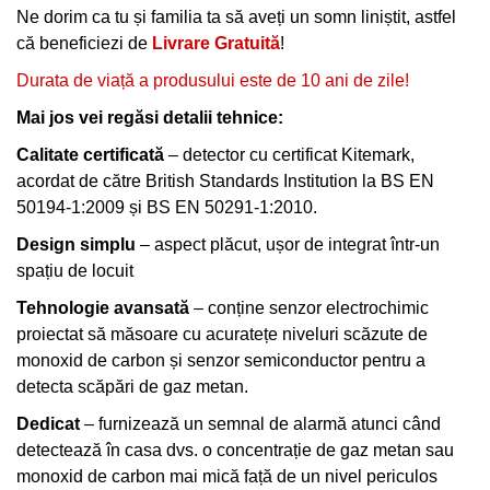
Ne dorim ca tu și familia ta să aveți un somn liniștit, astfel
că beneficiezi de
Livrare Gratuită
!
Durata de viață a produsului este de 10 ani de zile!
Mai jos vei regăsi detalii tehnice:
Calitate certificată
– detector cu certificat Kitemark,
acordat de către British Standards Institution la BS EN
50194-1:2009 și BS EN 50291-1:2010.
Design simplu
– aspect plăcut, ușor de integrat într-un
spațiu de locuit
Tehnologie avansată
– conține senzor electrochimic
proiectat să măsoare cu acuratețe niveluri scăzute de
monoxid de carbon și senzor semiconductor pentru a
detecta scăpări de gaz metan.
Dedicat
– furnizează un semnal de alarmă atunci când
detectează în casa dvs. o concentrație de gaz metan sau
monoxid de carbon mai mică față de un nivel periculos