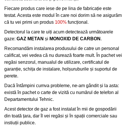
Fiecare produs care iese de pe lina de fabricație este
testat. Acesta este modul în care noi dorim să ne asigurăm
că tu vei primi un produs
100%
funcțional.
Detectorul la care te uiți acum detectează următoarele
gaze:
GAZ METAN
și
MONOXID DE CARBON
.
Recomandăm instalarea produsului de catre un personal
calificat, vei vedea că nu durează foarte mult. În pachet vei
regăsi senzorul, manualul de utilizare, certificatul de
garanție, schița de instalare, holșuruburile și suportul de
perete.
Dacă întâmpini cumva probleme, ne-am gândit și la asta:
există în pachet o carte de vizită cu numărul de telefon al
Departamentului Tehnic.
Acest detector de gaz a fost instalat în mii de gospodării
din toată țara, dar îl vei regăsi și în spații comerciale sau
instiuții publice.