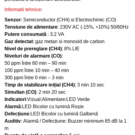
Informatii tehnice
:
Senzor
: Semiconductor (CH4) si Electrochimic (CO)
Tensiune de alimentare
: 230V AC (-15%, +10%) 50/60Hz
Putere consumată
: 3.2 VA
Gaz detectat
: gaz metan si monoxid de carbon
Nivel de prereglare (CH4)
: 8% LIE
Niveluri de alarmare (CO)
:
50 ppm între 60 min – 90 min
100 ppm între 10 min – 40 min
300 ppm între 0 min – 3 min
Timp de stabilizare inițial (CH4)
: 3 min 10 sec
Simultan (CO)
: 2 min 20 sec
Indicatori
:Vizual:Alimentare:LED Verde
Alarmă
:LED Bicolor cu lumină Roșie
Defecțiune
:LED Bicolor cu lumină Galbenă
Auditiv
: Alarmă / Defecțiune: Buzzer minimum 85 dB la 1
m