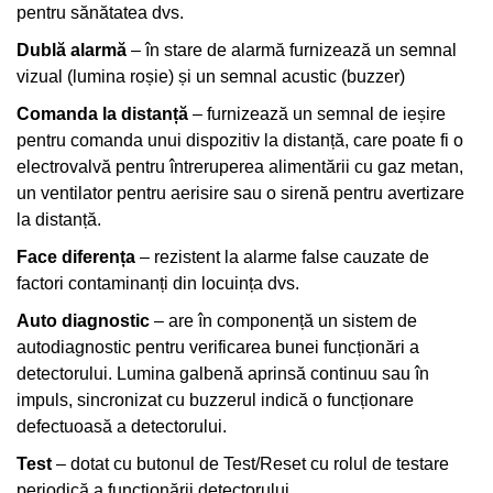
pentru sănătatea dvs.
Dublă alarmă
– în stare de alarmă furnizează un semnal
vizual (lumina roșie) și un semnal acustic (buzzer)
Comanda la distanță
– furnizează un semnal de ieșire
pentru comanda unui dispozitiv la distanță, care poate fi o
electrovalvă pentru întreruperea alimentării cu gaz metan,
un ventilator pentru aerisire sau o sirenă pentru avertizare
la distanță.
Face diferența
– rezistent la alarme false cauzate de
factori contaminanți din locuința dvs.
Auto diagnostic
– are în componență un sistem de
autodiagnostic pentru verificarea bunei funcționări a
detectorului. Lumina galbenă aprinsă continuu sau în
impuls, sincronizat cu buzzerul indică o funcționare
defectuoasă a detectorului.
Test
– dotat cu butonul de Test/Reset cu rolul de testare
periodică a funcționării detectorului.