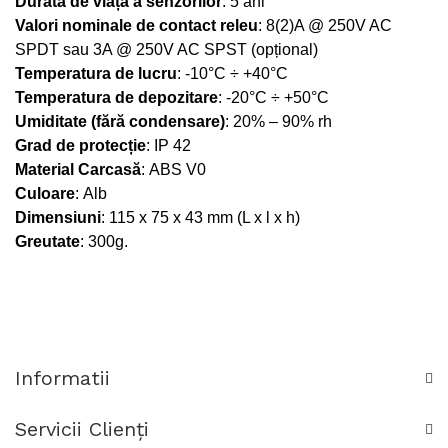
Durata de viață a senzorilor
: 5 ani
Valori nominale de contact releu
: 8(2)A @ 250V AC
SPDT sau 3A @ 250V AC SPST (opțional)
Temperatura de lucru
: -10°C ÷ +40°C
Temperatura de depozitare
: -20°C ÷ +50°C
Umiditate (fără condensare)
: 20% – 90% rh
Grad de protecție
: IP 42
Material Carcasă
: ABS V0
Culoare
: Alb
Dimensiuni
: 115 x 75 x 43 mm (L x l x h)
Greutate
: 300g.
Informatii
Servicii Clienţi