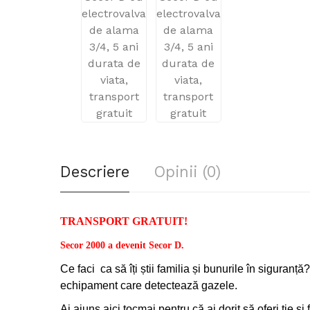
Descriere
Opinii (0)
TRANSPORT GRATUIT!
Secor 2000 a devenit Secor D.
Ce faci
ca să îți știi familia și bunurile în sigura
echipament care detectează gazele.
Ai ajuns aici tocmai pentru că ai dorit să oferi ție și 