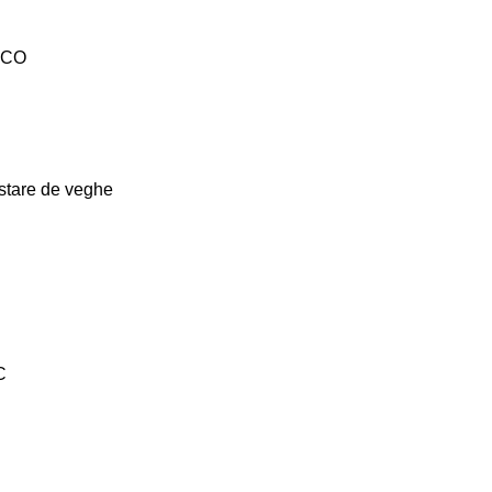
e CO
stare de veghe
C