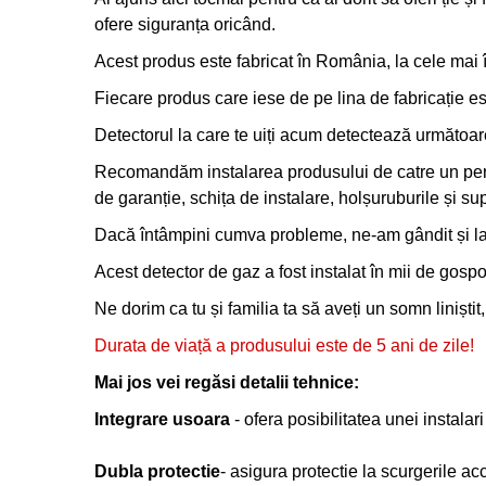
ofere siguranța oricând.
Acest produs este fabricat în România, la cele mai 
Fiecare produs care iese de pe lina de fabricație e
Detectorul la care te uiți acum detectează următoa
Recomandăm instalarea produsului de catre un person
de garanție, schița de instalare, holșuruburile și su
Dacă întâmpini cumva probleme, ne-am gândit și la a
Acest detector de gaz a fost instalat în mii de gospodă
Ne dorim ca tu și familia ta să aveți un somn liniștit
Durata de viață a produsului este de 5 ani de zile!
Mai jos vei regăsi detalii tehnice:
Integrare usoara
- ofera posibilitatea unei instalar
Dubla protectie
- asigura protectie la scurgerile a