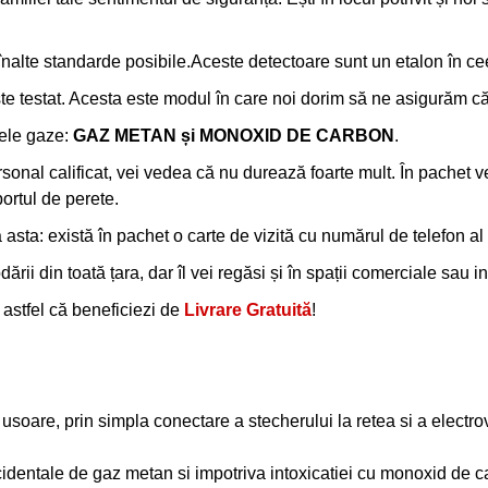
înalte standarde posibile.Aceste detectoare sunt un etalon în ce
ste testat. Acesta este modul în care noi dorim să ne asigurăm c
rele gaze:
GAZ METAN și MONOXID DE CARBON
.
al calificat, vei vedea că nu durează foarte mult. În pachet vei 
portul de perete.
sta: există în pachet o carte de vizită cu numărul de telefon a
rii din toată țara, dar îl vei regăsi și în spații comerciale sau ins
, astfel că beneficiezi de
Livrare Gratuită
!
i usoare, prin simpla conectare a stecherului la retea si a electro
ccidentale de gaz metan si impotriva intoxicatiei cu monoxid de c