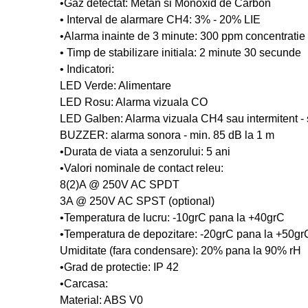
•Gaz detectat: Metan si Monoxid de Carbon
• Interval de alarmare CH4: 3% - 20% LIE
•Alarma inainte de 3 minute: 300 ppm concentrati
• Timp de stabilizare initiala: 2 minute 30 secunde
• Indicatori:
LED Verde: Alimentare
LED Rosu: Alarma vizuala CO
LED Galben: Alarma vizuala CH4 sau intermitent - 
BUZZER: alarma sonora - min. 85 dB la 1 m
•Durata de viata a senzorului: 5 ani
•Valori nominale de contact releu:
8(2)A @ 250V AC SPDT
3A @ 250V AC SPST (optional)
•Temperatura de lucru: -10grC pana la +40grC
•Temperatura de depozitare: -20grC pana la +50gr
Umiditate (fara condensare): 20% pana la 90% rH
•Grad de protectie: IP 42
•Carcasa:
Material: ABS V0