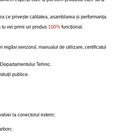
ea ce privește calitatea, asamblarea și performanța.
ă tu vei primi un produs
100%
funcțional.
regăsi senzorul, manualul de utilizare, certificatul
l Departamentului Tehnic.
tiuții publice.
valvei la conectorul extern;
arbon;