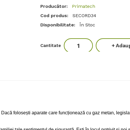
Producător:
Primatech
Cod produs:
SECORD34
Disponibilitate:
În Stoc
Adaug
Cantitate
Etichete:
detector
,
gaz metan
,
monoxi
nță? Dacă folosești aparate care funcționează cu gaz metan, legis
familiei tale sentimentul de siguranță. Ești în locul potrivit și noi 