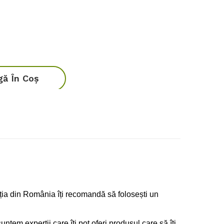
ă În Coş
d de carbon
lația din România îți recomandă să folosești un
suntem experții care îți pot oferi produsul care să îți