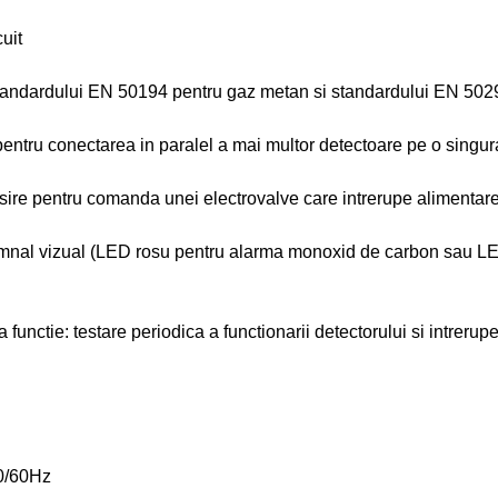
cuit
m standardului EN 50194 pentru gaz metan si standardului EN 50
a pentru conectarea in paralel a mai multor detectoare pe o singur
sire pentru comanda unei electrovalve care intrerupe alimentar
semnal vizual (LED rosu pentru alarma monoxid de carbon sau L
 functie: testare periodica a functionarii detectorului si intrer
50/60Hz