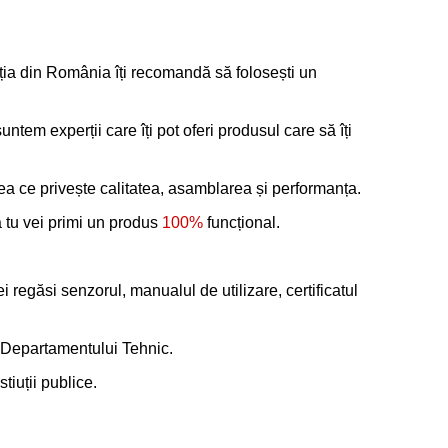
lația din România îți recomandă să folosești un
suntem experții care îți pot oferi produsul care să îți
ă În Coş
ea ce privește calitatea, asamblarea și performanța.
ă tu vei primi un produs
100%
funcțional.
regăsi senzorul, manualul de utilizare, certificatul
l Departamentului Tehnic.
tiuții publice.