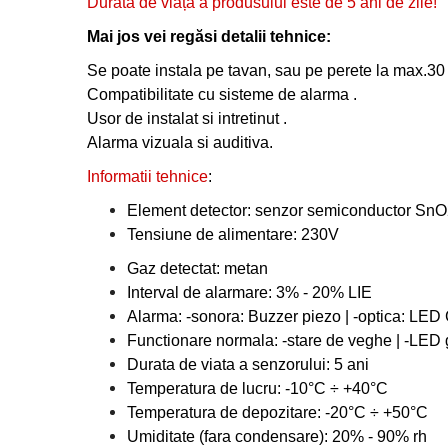
Durata de viață a produsului este de 5 ani de zile!
Mai jos vei regăsi detalii tehnice:
Se poate instala pe tavan, sau pe perete la max.30
Compatibilitate cu sisteme de alarma .
Usor de instalat si intretinut .
Alarma vizuala si auditiva.
Informatii tehnice
:
Element detector: senzor semiconductor Sn
Tensiune de alimentare: 230V
Gaz detectat: metan
Interval de alarmare: 3% - 20% LIE
Alarma: -sonora: Buzzer piezo | -optica: LE
Functionare normala: -stare de veghe | -LED 
Durata de viata a senzorului: 5 ani
Temperatura de lucru: -10°C ÷ +40°C
Temperatura de depozitare: -20°C ÷ +50°C
Umiditate (fara condensare): 20% - 90% rh