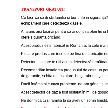
TRANSPORT GRATUIT!
Ce faci
ca să îți știi familia și bunurile în sigura
echipament care detectează gazele.
Ai ajuns aici tocmai pentru că ai dorit să oferi ție și 
ofere siguranța oricând.
Acest produs este fabricat în România, la cele mai 
Fiecare produs care iese de pe lina de fabricație e
Detectorul la care te uiți acum detectează următoa
Recomandăm instalarea produsului de catre un person
de garanție, schița de instalare, holșuruburile și su
Dacă întâmpini cumva probleme, ne-am gândit și la a
Acest detector de gaz a fost instalat în mii de gospodă
Ne dorim ca tu și familia ta să aveți un somn liniștit