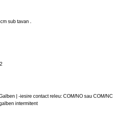
 cm sub tavan .
O2
D Galben | -iesire contact releu: COM/NO sau COM/NC
galben intermitent