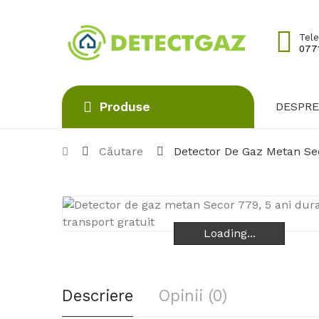
Tele
0771
Produse
DESPRE
Căutare
Detector De Gaz Metan Sec
Loading...
Loading...
Loading...
Descriere
Opinii (0)