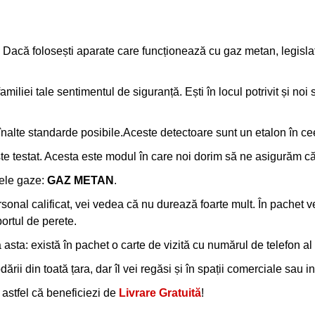
Producător:
Primatech
Cod produs:
Sec779
nță? Dacă folosești aparate care funcționează cu gaz metan, legis
Disponibilitate:
În Stoc
familiei tale sentimentul de siguranță. Ești în locul potrivit și noi 
Adaug
Cantitate
înalte standarde posibile.Aceste detectoare sunt un etalon în ce
ste testat. Acesta este modul în care noi dorim să ne asigurăm c
Etichete:
detector
,
gaz metan
rele gaze:
GAZ METAN
.
al calificat, vei vedea că nu durează foarte mult. În pachet vei 
portul de perete.
sta: există în pachet o carte de vizită cu numărul de telefon a
rii din toată țara, dar îl vei regăsi și în spații comerciale sau ins
, astfel că beneficiezi de
Livrare Gratuită
!